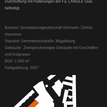
Durchlüftung mit Halterungen der Fa. LÄNGLE Glas
befestigt.
Bauherr:
Grundstücksgesellschaft Stichweh / Ziehm,
Hannover
Standort:
Semmelweisstraße, Magdeburg
Gebäude:
Zweigeschossiges Gebäude mit Geschäften
und Arztpraxen
BGF:
2.000 m²
Fertigstellung:
2007