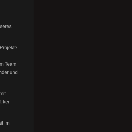
nseres
Projekte
nem Team
ander und
mit
ärken
il im