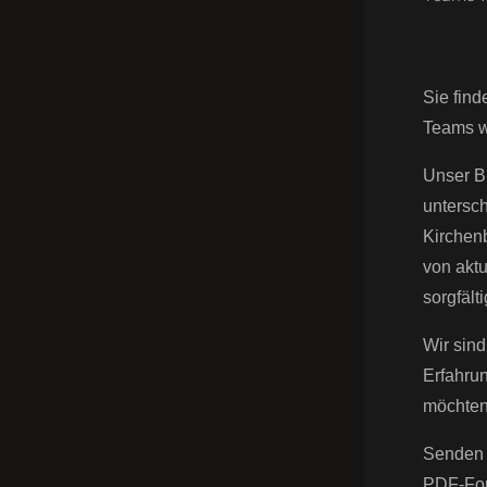
Sie find
Teams we
Unser Bü
untersc
Kirchen
von aktu
sorgfälti
Wir sind
Erfahru
möchten
Senden 
PDF-For