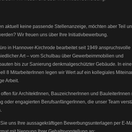
en aktuell keine passende Stellenanzeige, möchten aber Teil u
rden? Wir freuen uns über Ihre Initiativbewerbung.
ro in Hannover-Kirchrode bearbeitet seit 1949 anspruchsvolle 
hiedlicher Art – vom Schulbau über Gewerbeimmobilien und
bauten bis zur Sanierung denkmalgeschützter Gebäude. In ei
ell 8 MitarbeiterInnen legen wir Wert auf ein kollegiales Mitein
ge Arbeit.
 offen für ArchitektInnen, BauzeichnerInnen und BauleiterInnen 
ng oder engagierten BerufsanfängerInnen, die unser Team verst
.
Sie uns Ihre aussagekräftigen Bewerbungsunterlagen per E-Ma
mat mit Nennung Ihrer Gehaltsvorstellung an: