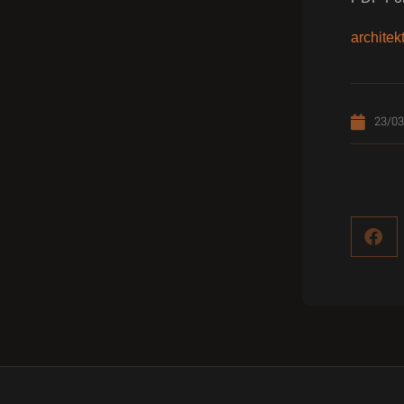
archite
23/03