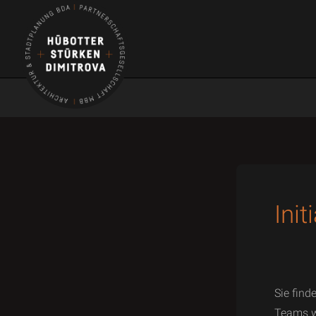
Ini
Sie find
Teams we