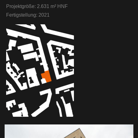
Projektgröße:
2.631 m² HNF
Fertigstellung:
2021