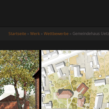
Startseite
»
Werk
»
Wettbewerbe
»
Gemeindehaus Uet