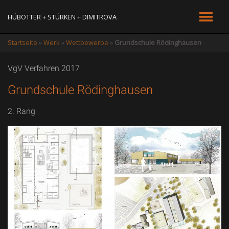
HÜBOTTER + STÜRKEN + DIMITROVA
Startseite
»
Werk
»
Wettbewerbe
»
Grundschule Rödinghausen
VgV Verfahren 2017
Grundschule Rödinghausen
2. Rang